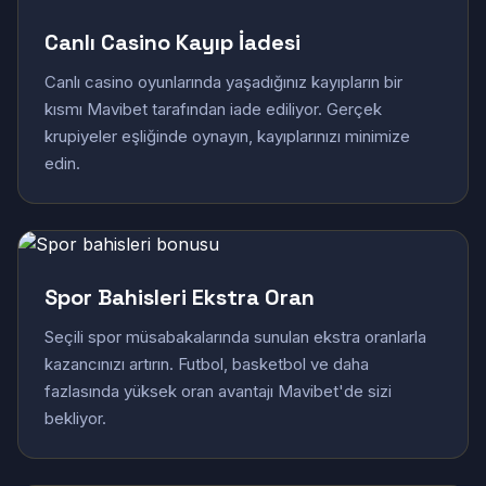
Canlı Casino Kayıp İadesi
Canlı casino oyunlarında yaşadığınız kayıpların bir
kısmı Mavibet tarafından iade ediliyor. Gerçek
krupiyeler eşliğinde oynayın, kayıplarınızı minimize
edin.
Spor Bahisleri Ekstra Oran
Seçili spor müsabakalarında sunulan ekstra oranlarla
kazancınızı artırın. Futbol, basketbol ve daha
fazlasında yüksek oran avantajı Mavibet'de sizi
bekliyor.