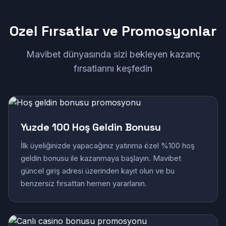
Ozel Fırsatlar ve Promosyonlar
Mavibet dünyasında sizi bekleyen kazanç
fırsatlarını keşfedin
Yuzde 100 Hoş Geldin Bonusu
İlk üyeliğinizde yapacağınız yatırıma özel %100 hoş
geldin bonusu ile kazanmaya başlayın. Mavibet
güncel giriş adresi üzerinden kayıt olun ve bu
benzersiz fırsattan hemen yararlanın.